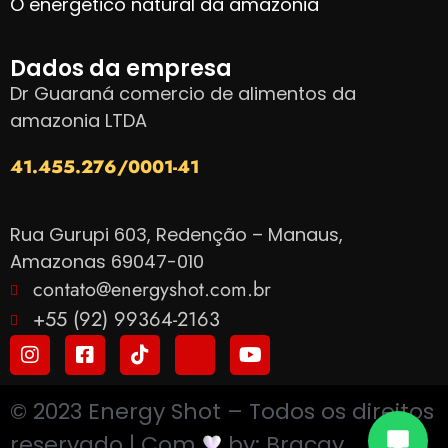
O energético natural da amazônia
Dados da empresa
Dr Guaraná comercio de alimentos da
amazonia LTDA
41.455.276/0001-41
Rua Gurupi 603, Redenção – Manaus,
Amazonas 69047-010
contato@energyshot.com.br
+55 (92) 99364-2163
© 2023 Energy Shot – Todos os direitos
reservado | Com
by: Bracav