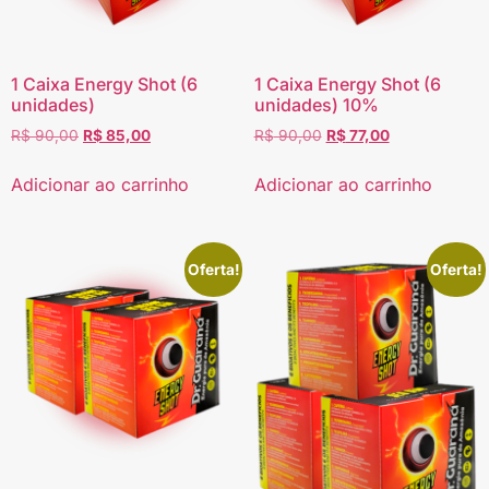
1 Caixa Energy Shot (6
1 Caixa Energy Shot (6
unidades)
unidades) 10%
R$
90,00
R$
85,00
R$
90,00
R$
77,00
Adicionar ao carrinho
Adicionar ao carrinho
Oferta!
Oferta!