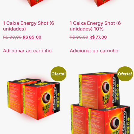
1 Caixa Energy Shot (6
1 Caixa Energy Shot (6
unidades)
unidades) 10%
R$
90,00
R$
85,00
R$
90,00
R$
77,00
Adicionar ao carrinho
Adicionar ao carrinho
Oferta!
Oferta!