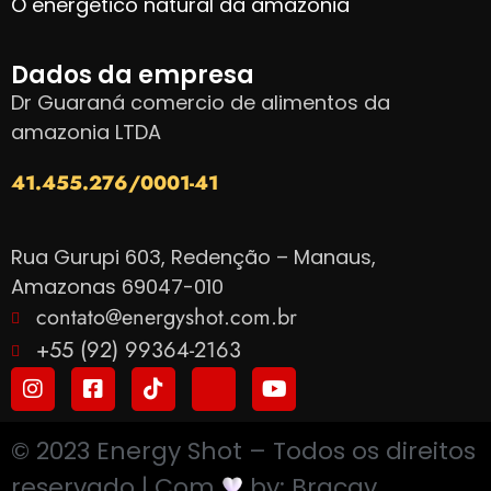
O energético natural da amazônia
Dados da empresa
Dr Guaraná comercio de alimentos da
amazonia LTDA
41.455.276/0001-41
Rua Gurupi 603, Redenção – Manaus,
Amazonas 69047-010
contato@energyshot.com.br
+55 (92) 99364-2163
© 2023 Energy Shot – Todos os direitos
reservado | Com
by: Bracav