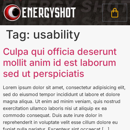
Tag:
usability
Culpa qui officia deserunt
mollit anim id est laborum
sed ut perspiciatis
Lorem ipsum dolor sit amet, consectetur adipisicing elit,
sed do eiusmod tempor incididunt ut labore et dolore
magna aliqua. Ut enim ad minim veniam, quis nostrud
exercitation ullamco laboris nisi ut aliquip ex ea
commodo consequat. Duis aute irure dolor in
reprehenderit in voluptate velit esse cillum dolore eu
fugiat nulla pariatur. Excepteur sint occaecat […]